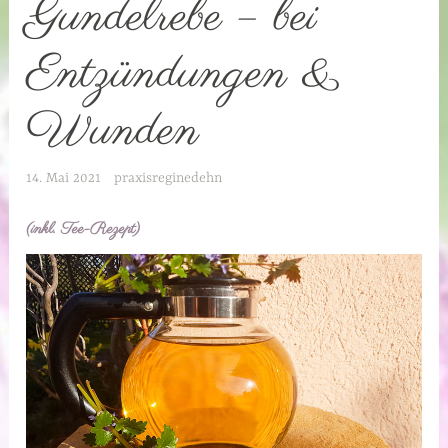
Gundelrebe – bei
Entzündungen &
Wunden
14. Mai 2021
praxisreginedehn
(inkl. Tee-Rezept)