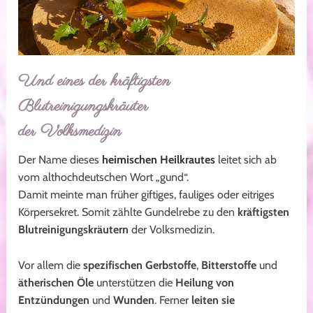
Und eines der kräftigsten
Blutreinigungskräuter
der Volksmedizin
Der Name dieses
heimischen Heilkrautes
leitet sich ab
vom althochdeutschen Wort „gund“.
Damit meinte man früher giftiges, fauliges oder eitriges
Körpersekret. Somit zählte Gundelrebe zu den
kräftigsten
Blutreinigungskräutern
der Volksmedizin.
Vor allem die
spezifischen Gerbstoffe
,
Bitterstoffe
und
ätherischen Öle
unterstützen die
Heilung von
Entzündungen
und
Wunden
. Ferner
leiten sie