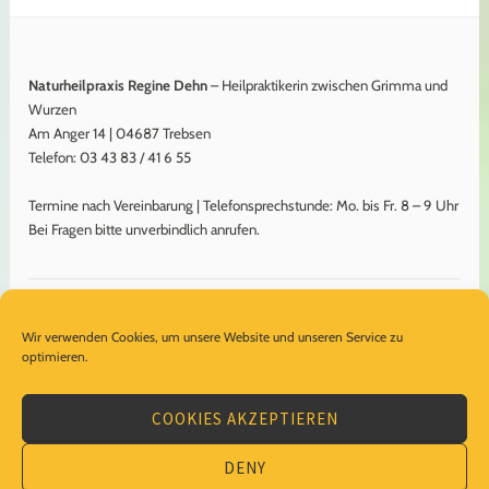
Naturheilpraxis Regine Dehn
– Heilpraktikerin zwischen Grimma und
Wurzen
Am Anger 14 | 04687 Trebsen
Telefon: 03 43 83 / 41 6 55
Termine nach Vereinbarung | Telefonsprechstunde: Mo. bis Fr. 8 – 9 Uhr
Bei Fragen bitte unverbindlich anrufen.
Impressum
Wir verwenden Cookies, um unsere Website und unseren Service zu
Datenschutzerklärung
optimieren.
Cookie-Richtlinie (EU)
COOKIES AKZEPTIEREN
DENY