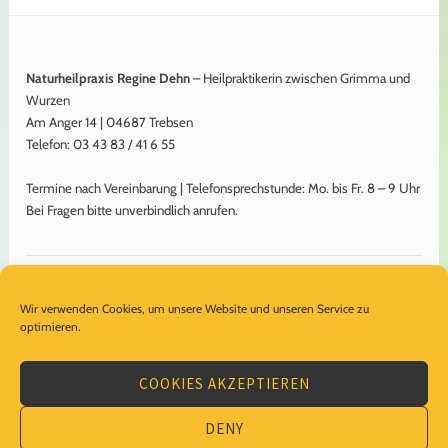
Naturheilpraxis Regine Dehn
– Heilpraktikerin zwischen Grimma und
Wurzen
Am Anger 14 | 04687 Trebsen
Telefon: 03 43 83 / 41 6 55
Termine nach Vereinbarung | Telefonsprechstunde: Mo. bis Fr. 8 – 9 Uhr
Bei Fragen bitte unverbindlich anrufen.
Impressum
Wir verwenden Cookies, um unsere Website und unseren Service zu
Datenschutzerklärung
optimieren.
Cookie-Richtlinie (EU)
COOKIES AKZEPTIEREN
DENY