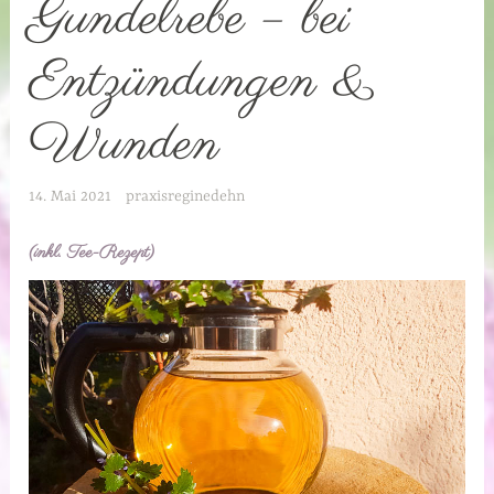
Gundelrebe – bei
Entzündungen &
Wunden
14. Mai 2021
praxisreginedehn
(inkl. Tee-Rezept)