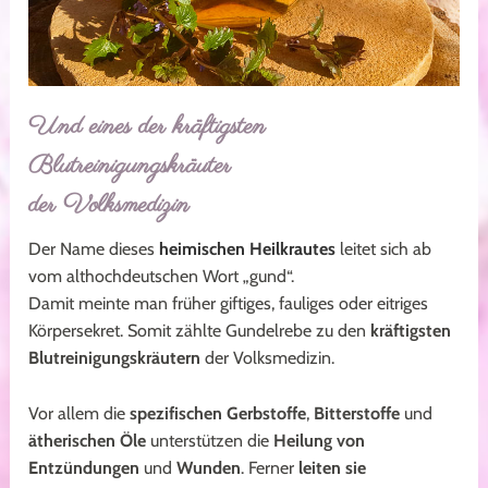
Und eines der kräftigsten
Blutreinigungskräuter
der Volksmedizin
Der Name dieses
heimischen Heilkrautes
leitet sich ab
vom althochdeutschen Wort „gund“.
Damit meinte man früher giftiges, fauliges oder eitriges
Körpersekret. Somit zählte Gundelrebe zu den
kräftigsten
Blutreinigungskräutern
der Volksmedizin.
Vor allem die
spezifischen Gerbstoffe
,
Bitterstoffe
und
ätherischen Öle
unterstützen die
Heilung von
Entzündungen
und
Wunden
. Ferner
leiten sie