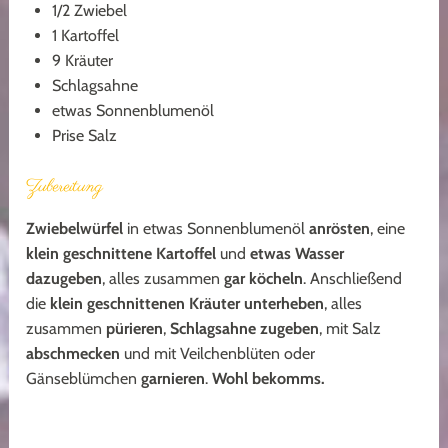
1/2 Zwiebel
1 Kartoffel
9 Kräuter
Schlagsahne
etwas Sonnenblumenöl
Prise Salz
Zubereitung
Zwiebelwürfel
in etwas Sonnenblumenöl
anrösten
, eine
klein geschnittene Kartoffel
und
etwas Wasser
dazugeben
, alles zusammen
gar köcheln
. Anschließend
die
klein geschnittenen Kräuter unterheben
, alles
zusammen
pürieren
,
Schlagsahne zugeben
, mit Salz
abschmecken
und mit Veilchenblüten oder
Gänseblümchen
garnieren
.
Wohl bekomms.
Gründonnerstagssuppe