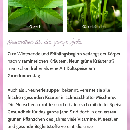
Giersch
Gänsebümchen
Gesundheit für das ganze Jahr
Zum Winterende und
Frühlingsbeginn
verlangt der Körper
nach
vitaminreichen Kräutern
.
Neun grüne Kräuter
aß
man schon früher als eine Art
Kultspeise am
Gründonnerstag
.
Gründonnerstagssuppe
Auch als
„Neunerleisuppe“
bekannt, vereinte sie alle
frischen gesunden Kräuter
in
schmackhafter Mischung
.
Die Menschen erhofften und erbaten sich mit derlei Speise
Gesundheit für das ganze Jahr
. Sind doch in den
ersten
grünen Pflänzchen
des Jahres viele
Vitamine
,
Mineralien
und
gesunde Begleitstoffe
vereint, die unser