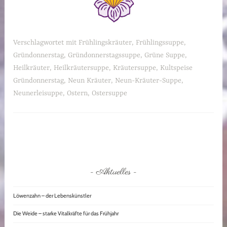
Verschlagwortet mit
Frühlingskräuter
,
Frühlingssuppe
,
Gründonnerstag
,
Gründonnerstagssuppe
,
Grüne Suppe
,
Heilkräuter
,
Heilkräutersuppe
,
Kräutersuppe
,
Kultspeise
Gründonnerstag
,
Neun Kräuter
,
Neun-Kräuter-Suppe
,
Neunerleisuppe
,
Ostern
,
Ostersuppe
Aktuelles
Löwenzahn – der Lebenskünstler
Die Weide – starke Vitalkräfte für das Frühjahr