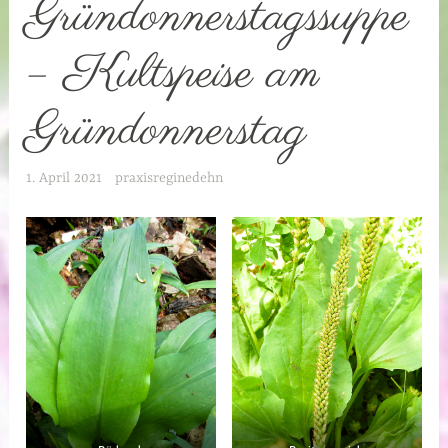
Gründonnerstagssuppe
– Kultspeise am
Gründonnerstag
1. April 2021
praxisreginedehn