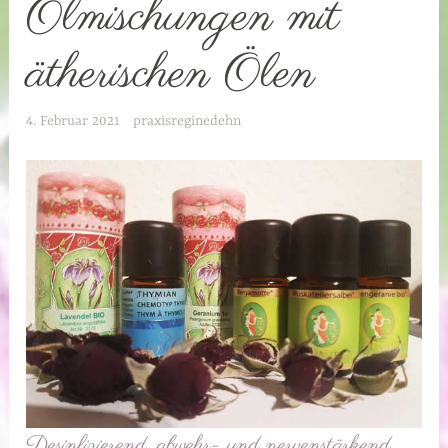
Ölmischungen mit
ätherischen Ölen
4. Februar 2021
praxisreginedehn
Desinfizierend, abwehr- und nervenstärkend