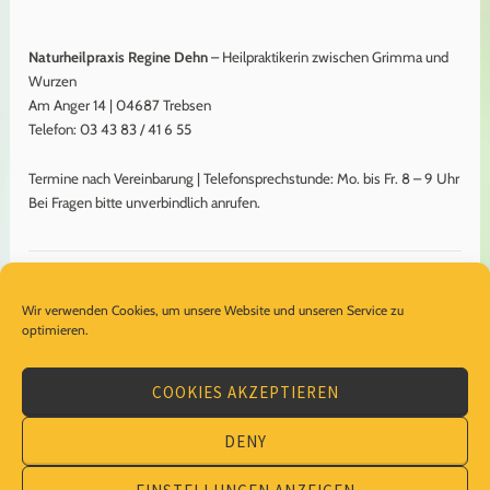
Naturheilpraxis Regine Dehn
– Heilpraktikerin zwischen Grimma und
Wurzen
Am Anger 14 | 04687 Trebsen
Telefon: 03 43 83 / 41 6 55
Termine nach Vereinbarung | Telefonsprechstunde: Mo. bis Fr. 8 – 9 Uhr
Bei Fragen bitte unverbindlich anrufen.
Impressum
Wir verwenden Cookies, um unsere Website und unseren Service zu
Datenschutzerklärung
optimieren.
Cookie-Richtlinie (EU)
COOKIES AKZEPTIEREN
DENY