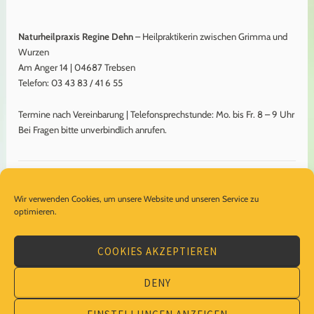
Naturheilpraxis Regine Dehn
– Heilpraktikerin zwischen Grimma und
Wurzen
Am Anger 14 | 04687 Trebsen
Telefon: 03 43 83 / 41 6 55
Termine nach Vereinbarung | Telefonsprechstunde: Mo. bis Fr. 8 – 9 Uhr
Bei Fragen bitte unverbindlich anrufen.
Impressum
Wir verwenden Cookies, um unsere Website und unseren Service zu
Datenschutzerklärung
optimieren.
Cookie-Richtlinie (EU)
COOKIES AKZEPTIEREN
DENY