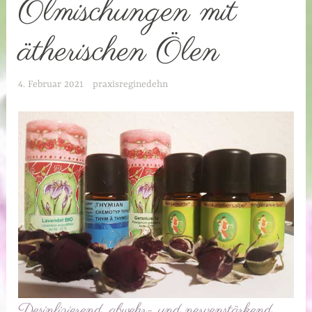
Ölmischungen mit
ätherischen Ölen
4. Februar 2021
praxisreginedehn
Desinfizierend, abwehr- und nervenstärkend