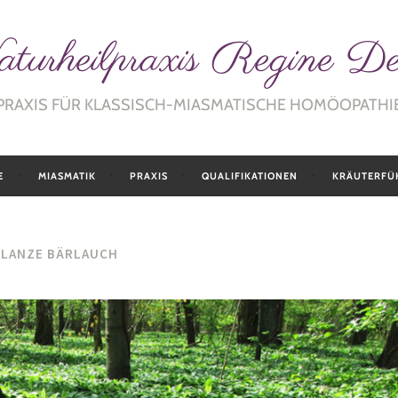
turheilpraxis Regine D
PRAXIS FÜR KLASSISCH-MIASMATISCHE HOMÖOPATHI
E
MIASMATIK
PRAXIS
QUALIFIKATIONEN
KRÄUTERFÜ
PLANZE BÄRLAUCH