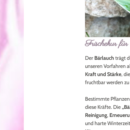
Frischekur fü
Der
B
ärlauch
trägt 
unseren Vorfahren a
Kraft und Stärke
, d
fruchtbar werden zu 
Bestimmte Pflanzen 
diese Kräfte. Die
„Bä
Reinigung
,
Erneuer
und harte Winterzei