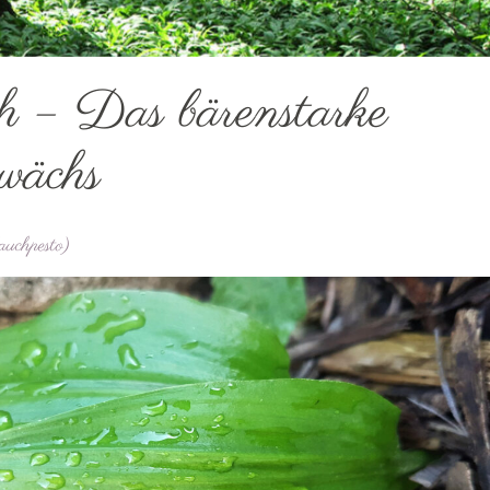
h – Das bärenstarke
wächs
auchpesto)