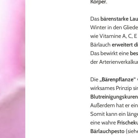
Körper
.
Das
bärenstarke La
Winter in den Glieder
wie Vitamine A, C, E
Bärlauch
erweitert d
Das bewirkt eine
bes
der Arterienverkalku
Die
„
Bärenpflanze
“
wirksames Prinzip s
Blutreinigungskuren
Außerdem hat er ein
Somit kann ein länge
eine wahre
Frischek
Bärlauchpesto
(sieh