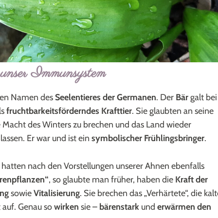
r unser Immunsystem
den Namen des
Seelentieres der Germanen
. Der
Bär
galt bei
ls
fruchtbarkeitsförderndes Krafttier
. Sie glaubten an seine
ie Macht des Winters zu brechen und das Land wieder
lassen. Er war und ist ein
symbolischer Frühlingsbringer
.
hatten nach den Vorstellungen unserer Ahnen ebenfalls
renpflanzen“
, so glaubte man früher, haben die
Kraft der
ung
sowie
Vitalisierung
. Sie brechen das „Verhärtete“, die kalt
t auf. Genau so
wirken
sie –
bärenstark
und
erwärmen den