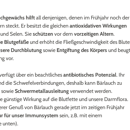
uchgewächs
hilft
all denjenigen, denen im Frühjahr noch der
n steckt. Er besitzt die gleichen
antioxidativen Wirkungen
 und Selen. Sie
schützen
vor dem
vorzeitigen Altern
.
ie Blutgefäße
und erhöht die Fließgeschwindigkeit des Blute
sere Durchblutung
sowie
Entgiftung des Körpers
und beug
ng vor.
verfügt über ein beachtliches
antibiotisches Potenzial
. Ihr
ind die Schwefelverbindungen, deshalb kann Bärlauch zu
sowie
Schwermetallausleitung
verwendet werden.
e günstige Wirkung auf die Blutfette und unsere Darmflora.
rer Genuß von Bärlauch gerade jetzt im zeitigen Frühjahr
ur für unser Immunsystem
sein, z.B. mit einem
e unten).