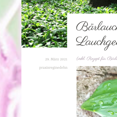
Bärlauc
Lauchge
(inkl. Rezept für Bärl
29. März 2021
praxisreginedehn